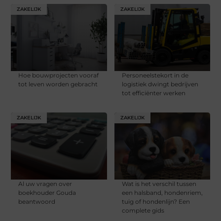
ZAKELIJK
ZAKELIJK
Hoe bouwprojecten vooraf
Personeelstekort in de
tot leven worden gebracht
logistiek dwingt bedrijven
tot efficiënter werken
ZAKELIJK
ZAKELIJK
Al uw vragen over
Wat is het verschil tussen
boekhouder Gouda
een halsband, hondenriem,
beantwoord
tuig of hondenlijn? Een
complete gids