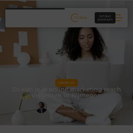
Artikel
plaatsen
ZAKELIJK
Zo kan je je online marketing reach
vergroten in Nijmegen
Samir Blom
Contentcurator & Schrijver