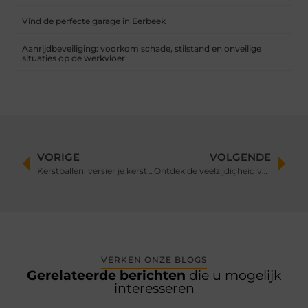
Vind de perfecte garage in Eerbeek
Aanrijdbeveiliging: voorkom schade, stilstand en onveilige
situaties op de werkvloer
VORIGE
VOLGENDE
Kerstballen: versier je kerstboom met persoonlijke charme
Ontdek de veelzijdigheid van de rechte keuken: Compact, modern en stijlvol
VERKEN ONZE BLOGS
Gerelateerde berichten
die u mogelijk
interesseren