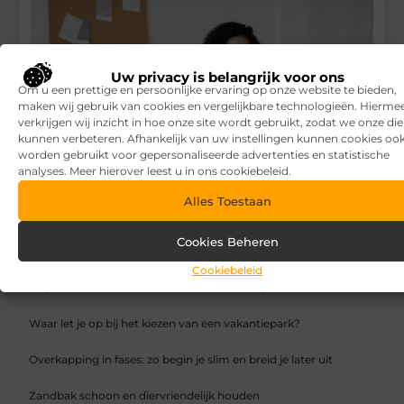
Uw privacy is belangrijk voor ons
Om u een prettige en persoonlijke ervaring op onze website te bieden,
maken wij gebruik van cookies en vergelijkbare technologieën. Hierme
verkrijgen wij inzicht in hoe onze site wordt gebruikt, zodat we onze di
kunnen verbeteren. Afhankelijk van uw instellingen kunnen cookies oo
worden gebruikt voor gepersonaliseerde advertenties en statistische
analyses. Meer hierover leest u in ons cookiebeleid.
Alles Toestaan
Zo kan je je online marketing reach vergroten in Nijmegen
Cookies Beheren
RECENTE BERICHTEN
Cookiebeleid
7 tips voor het kiezen van een luxe vakantiepark
Waar let je op bij het kiezen van een vakantiepark?
Overkapping in fases: zo begin je slim en breid je later uit
Zandbak schoon en diervriendelijk houden