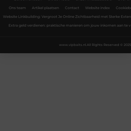
Ons team
Artikel plaatsen
Contact
Website index
Cookiebe
Website Linkbuilding: Vergroot Je Online Zichtbaarheid met Sterke Exter
Extra geld verdienen: praktische manieren om jouw inkomen aan te v
www.vipbaits.nl.
All Rights Reserved © 2025