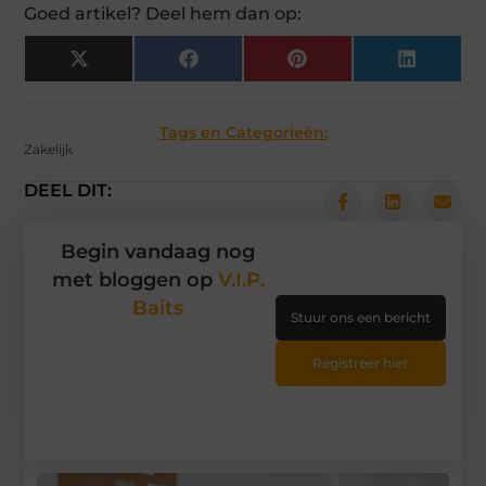
Goed artikel? Deel hem dan op:
X
Facebook
Pinterest
LinkedIn
(Twitter)
Tags en Categorieën:
Zakelijk
DEEL DIT:
Begin vandaag nog
met bloggen op
V.I.P.
Baits
Stuur ons een bericht
Registreer hier