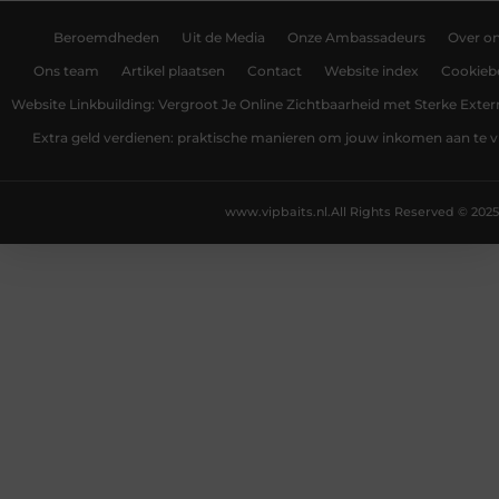
Beroemdheden
Uit de Media
Onze Ambassadeurs
Over o
Ons team
Artikel plaatsen
Contact
Website index
Cookiebe
Website Linkbuilding: Vergroot Je Online Zichtbaarheid met Sterke Exter
Extra geld verdienen: praktische manieren om jouw inkomen aan te v
www.vipbaits.nl.
All Rights Reserved © 2025