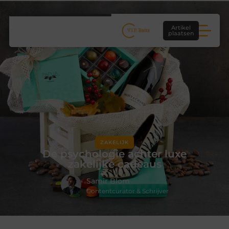
Artikel
plaatsen
ZAKELIJK
De psychologie achter luxe
zakelijke cadeaus
Samir Blom
Contentcurator & Schrijver