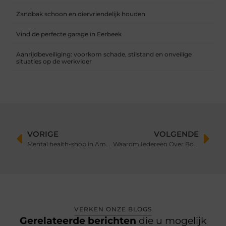
Zandbak schoon en diervriendelijk houden
Vind de perfecte garage in Eerbeek
Aanrijdbeveiliging: voorkom schade, stilstand en onveilige
situaties op de werkvloer
VORIGE
VOLGENDE
Mental health-shop in Amsterdam als startpunt voor innerlijke groei
Waarom Iedereen Over Boxsprings Praat (Maar Niemand Weet Wat Het Echt Is)
VERKEN ONZE BLOGS
Gerelateerde berichten
die u mogelijk