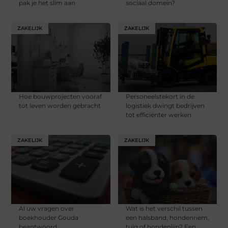
pak je het slim aan
sociaal domein?
ZAKELIJK
ZAKELIJK
Hoe bouwprojecten vooraf
Personeelstekort in de
tot leven worden gebracht
logistiek dwingt bedrijven
tot efficiënter werken
ZAKELIJK
ZAKELIJK
Al uw vragen over
Wat is het verschil tussen
boekhouder Gouda
een halsband, hondenriem,
beantwoord
tuig of hondenlijn? Een