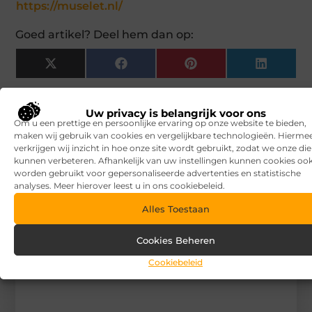
https://muselet.nl/
Goed artikel? Deel hem dan op:
X
Facebook
Pinterest
LinkedIn
(Twitter)
Tags en Categorieën:
Uw privacy is belangrijk voor ons
Zakelijk
Om u een prettige en persoonlijke ervaring op onze website te bieden,
maken wij gebruik van cookies en vergelijkbare technologieën. Hierme
DEEL DIT:
verkrijgen wij inzicht in hoe onze site wordt gebruikt, zodat we onze di
kunnen verbeteren. Afhankelijk van uw instellingen kunnen cookies oo
worden gebruikt voor gepersonaliseerde advertenties en statistische
Begin vandaag nog
analyses. Meer hierover leest u in ons cookiebeleid.
met bloggen op
V.I.P.
Alles Toestaan
Baits
Stuur ons een bericht
Cookies Beheren
Registreer hier
Cookiebeleid