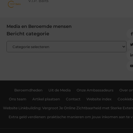
V.I.P. Baits
Media en Beroemde mensen
Bericht categorie
Beroemdheden
Uit de Media
Onze Ambassadeurs
Over o
Ons team
Artikel plaatsen
Contact
Website index
Cookiebe
Website Linkbuilding: Vergroot Je Online Zichtbaarheid met Sterke Exter
Extra geld verdienen: praktische manieren om jouw inkomen aan te v