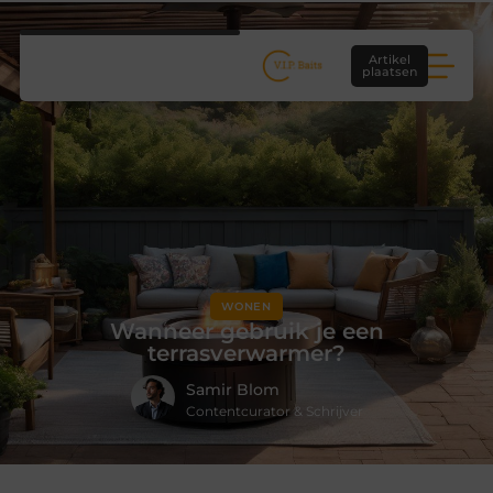
Artikel
plaatsen
WONEN
Wanneer gebruik je een
terrasverwarmer?
Samir Blom
Contentcurator & Schrijver