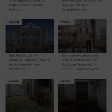
Overkapping in fases: zo
Huis verkopen of kopen in
begin je slim en breid je
Rijswijk? Dit zijn de
later uit
belangrijkste tips
WONEN
WONEN
Een Huis Kopen in
Een toekomstbestendig
Marbella: Ontdek de Wijken
project starten met een
en de Voordelen van
duurzaam bouwbedrijf
Investeren
voor duurzaam bouwen
WONEN
WONEN