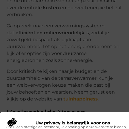
en de duurzaamheid van het apparaat. Denk na
over de
initiële kosten
en hoeveel energie het zal
verbruiken.
Ga op zoek naar een verwarmingssysteem
dat
efficiënt en milieuvriendelijk
is, zodat je
zowel geld bespaart als bijdraagt aan
duurzaamheid. Let op het energierendement en
kijk of er opties zijn voor duurzame
energiebronnen zoals zonne-energie.
Door kritisch te kijken naar je budget en de
duurzaamheid van de terrasverwarmer, kun je
een weloverwogen keuze maken die past bij
jouw behoeften en waarden. Neem gerust een
kijkje op de website van
tuinhappiness
.
Veelgestelde Vragen
Uw privacy is belangrijk voor ons
1. Wanneer is het beste moment voor een
Om u een prettige en persoonlijke ervaring op onze website te bieden,