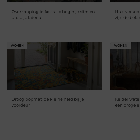
Overkapping in fases: zo begin je slim en
Huis verkope
breid je later uit
zijn de bela
WONEN
WONEN
Droogloopmat: de kleine held bij je
Kelder water
voordeur
een droge 