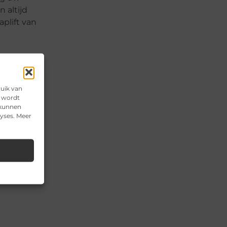
 altijd
aplift van
t
ruik van
e wordt
 kunnen
zen.
lyses. Meer
en halve
 zijn de
vaak een
is) door