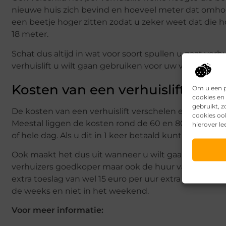
nieuwe huis zich bevind en hoeveel meter dat omhoog 
een beetje hoger zitten zodat u zeker weet dat die ho
18 meter.
Schat dus altijd in wat voor soort spullen u gaat ver
verhuislift u wilt gaan gebruiken voor uw verhuizing.
Kosten van een verhuislift
Om u een p
cookies en 
gebruikt, 
De kosten van een verhuislift verschelen erg per soor
cookies oo
Meestal liggen de kosten rond de 60 en 80 euro per u
hierover le
of hele dag. Als u dit in 1 keer betaald kunt u een ho
Ook maakt het dus uit wanneer u wilt gaan verhuizen
verhuizers goedkoper maar ook de huur van de verhui
extra toeslag van wel 15 euro per uur extra aan de huur
de weeks en niet in het weekend.
Voor meer informatie: