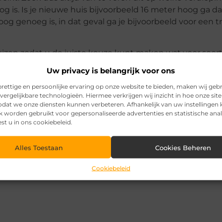
is. Is je nieuwe huis bijvoorbeeld 16 meter hoog ga dan
og genoeg is, in dat geval ga je bijvoorbeeld voor een tr
huizen zodat u de juiste keuze kunt maken wat voor soor
 Dit kan namelijk een hoop wat geld uit sparen.
Uw privacy is belangrijk voor ons
rettige en persoonlijke ervaring op onze website te bieden, maken wij geb
vergelijkbare technologieën. Hiermee verkrijgen wij inzicht in hoe onze sit
zodat we onze diensten kunnen verbeteren. Afhankelijk van uw instellingen
t verhuislift en ook verschild het wanneer u gaat verhui
k worden gebruikt voor gepersonaliseerde advertenties en statistische ana
ur. Maar u kunt beter kiezen voor een verhuislift voor e
est u in ons cookiebeleid.
op geld uitsparen.
Alles Toestaan
Cookies Beheren
. Het beste is om door de weeks te gaan verhuizen. Dan
slift is een stuk goedkoper! In het weekend betaalt u 
Cookiebeleid
 van een verhuislift. Verhuis dus altijd (als dat mogelijk 