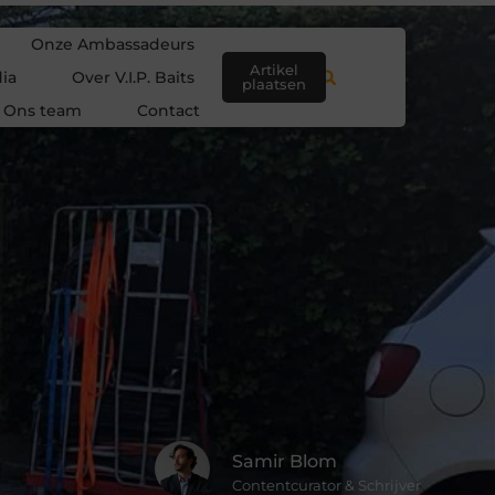
Onze Ambassadeurs
Artikel
ia
Over V.I.P. Baits
plaatsen
Ons team
Contact
Samir Blom
Contentcurator & Schrijver