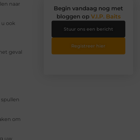
len naar
Begin vandaag nog met
bloggen op
V.I.P. Baits
t u ook
Stuur ons een bericht
Registreer hier
het geval
l spullen
maken om
ng uw