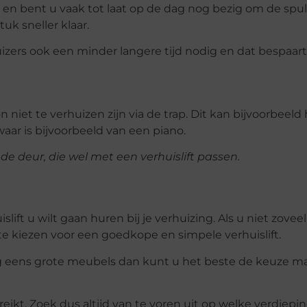
d en bent u vaak tot laat op de dag nog bezig om de spul
uk sneller klaar.
izers ook een minder langere tijd nodig en dat bespaar
iet te verhuizen zijn via de trap. Dit kan bijvoorbeeld 
ar is bijvoorbeeld van een piano.
 deur, die wel met een verhuislift passen.
slift u wilt gaan huren bij je verhuizing. Als u niet zovee
ste kiezen voor een goedkope en simpele verhuislift.
nog eens grote meubels dan kunt u het beste de keuze 
reikt. Zoek dus altijd van te voren uit op welke verdiepi