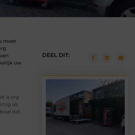
 u moet
erg
DEEL DIT:
ppen
kelijk uw
t is erg
ttig als
deaal dat