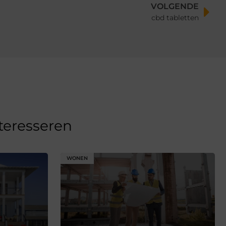
VOLGENDE
cbd tabletten
nteresseren
WONEN