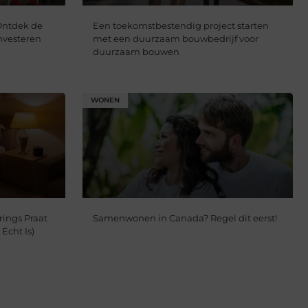
Ontdek de
Een toekomstbestendig project starten
nvesteren
met een duurzaam bouwbedrijf voor
duurzaam bouwen
WONEN
ings Praat
Samenwonen in Canada? Regel dit eerst!
Echt Is)