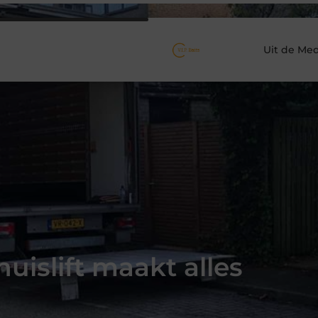
Uit de Med
uislift maakt alles