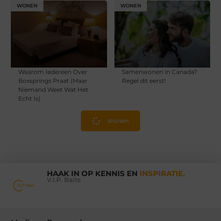
WONEN
WONEN
Waarom Iedereen Over
Samenwonen in Canada?
Boxsprings Praat (Maar
Regel dit eerst!
Niemand Weet Wat Het
Echt Is)
Wonen
HAAK IN OP KENNIS EN
INSPIRATIE.
V.I.P. Baits