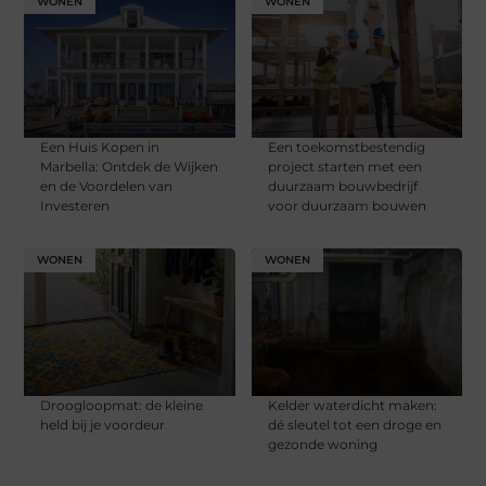
WONEN
WONEN
Een Huis Kopen in
Een toekomstbestendig
Marbella: Ontdek de Wijken
project starten met een
en de Voordelen van
duurzaam bouwbedrijf
Investeren
voor duurzaam bouwen
WONEN
WONEN
Droogloopmat: de kleine
Kelder waterdicht maken:
held bij je voordeur
dé sleutel tot een droge en
gezonde woning