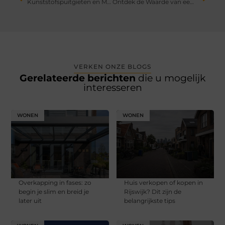
Kunststofspuitgieten en Matrijzen bepalen productkwaliteit op een nieuw niveau
Ontdek de Waarde van een Makelaar in Delft voor Uw Vastgoedavontuur
VERKEN ONZE BLOGS
Gerelateerde berichten
die u mogelijk
interesseren
WONEN
WONEN
Overkapping in fases: zo
Huis verkopen of kopen in
begin je slim en breid je
Rijswijk? Dit zijn de
later uit
belangrijkste tips