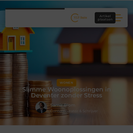
Artikel
plaatsen
WONEN
Slimme Woonoplossingen in
Deventer zonder Stress
Samir Blom
Contentcurator & Schrijver