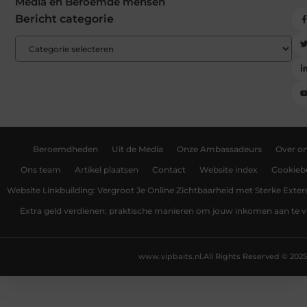
Media en Beroemde mensen
Bericht categorie
Beroemdheden
Uit de Media
Onze Ambassadeurs
Over o
Ons team
Artikel plaatsen
Contact
Website index
Cookiebe
Website Linkbuilding: Vergroot Je Online Zichtbaarheid met Sterke Exter
Extra geld verdienen: praktische manieren om jouw inkomen aan te v
www.vipbaits.nl.
All Rights Reserved © 2025