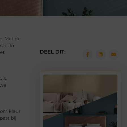
en. Met de
ken. In
DEEL DIT:
met
uis.
uwe
 om kleur
ast bij