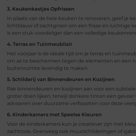
3. Keukenkastjes Opfrissen
In plaats van de hele keuken te renoveren, geef je k
lichtblauw of zachtgroen om een frisse en luchtige k
is een stuk voordeliger dan een volledige keukenreno
4. Terras en Tuinmeubilair
Het voorjaar is de ideale tijd om je terras en tuinme
om ze te beschermen tegen de elementen en een nieu
buitenruimte levendig te maken.
5. Schilderij van Binnendeuren en Kozijnen
Pak binnendeuren en kozijnen aan voor een subtiele m
groter doen lijken, terwijl donkere tinten een gevoe
adviseren over duurzame verfsoorten voor deze veel
6. Kinderkamers met Speelse Kleuren
Voor de kinderkamers kun je creatiever zijn met kleu
zachtroze. Overweeg ook muurschilderingen of sjabl