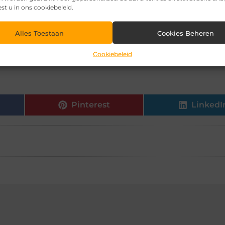
op een betaalbare en creatieve manier je huis opfrissen 
est u in ons cookiebeleid.
essioneel advies en vakmanschap om ervoor te zorgen d
pleveren. Geniet van het proces en laat je huis stralen 
Alles Toestaan
Cookies Beheren
Cookiebeleid
Pinterest
LinkedI