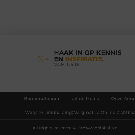
HAAK IN OP KENNIS
EN
INSPIRATIE.
V.I.P. Baits
Beroemdheden
Uit de Media
Onze Amba
Website Linkbuilding: Vergroot Je Online Zichtba
All Rights Reserved © 2025
www.vipbaits.nl.