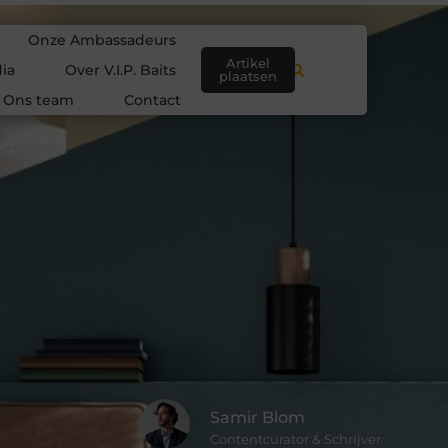
Onze Ambassadeurs
Artikel
ia
Over V.I.P. Baits
plaatsen
Ons team
Contact
Samir Blom
Contentcurator & Schrijver