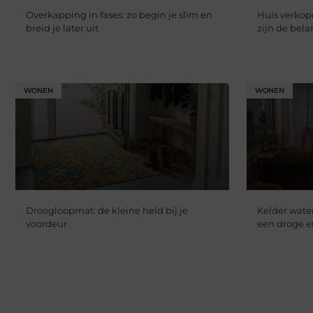
Overkapping in fases: zo begin je slim en
Huis verkope
breid je later uit
zijn de bela
WONEN
WONEN
Droogloopmat: de kleine held bij je
Kelder water
voordeur
een droge 