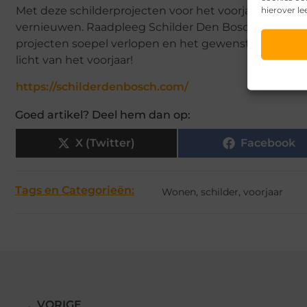
Met deze schilderprojecten voor het voorjaar kun je 
hierover le
vernieuwen. Raadpleeg Schilder Den Bosch voor prof
projecten soepel verlopen en het gewenste resultaat o
licht van het voorjaar!
https://schilderdenbosch.com/
Goed artikel? Deel hem dan op:
X (Twitter)
Facebook
Tags en Categorieën:
Wonen
,
schilder
,
voorjaar
VORIGE