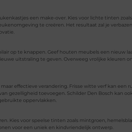
eukenkastjes een make-over. Kies voor lichte tinten zoal
eukenomgeving te creëren. Het resultaat zal je verbazen
vatie.
ubilair op te knappen. Geef houten meubels een nieuw laa
we uitstraling te geven. Overweeg vrolijke kleuren o
aar effectieve verandering. Frisse witte verf kan een 
l van gezelligheid toevoegen. Schilder Den Bosch kan oo
gebruikte oppervlakken.
ren. Kies voor speelse tinten zoals mintgroen, hemelsbl
onen voor een uniek en kindvriendelijk ontwerp.