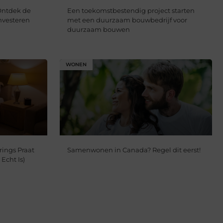
Ontdek de
Een toekomstbestendig project starten
nvesteren
met een duurzaam bouwbedrijf voor
duurzaam bouwen
WONEN
ings Praat
Samenwonen in Canada? Regel dit eerst!
Echt Is)