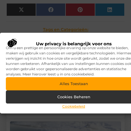
X
Facebook
Pinterest
LinkedIn
(Twitter)
Tags en Categorieën:
Wonen
Uw privacy is belangrijk voor ons
DEEL DIT:
Om u een prettige en persoonlijke ervaring op onze website te bieden,
maken wij gebruik van cookies en vergelijkbare technologieën. Hierme
verkrijgen wij inzicht in hoe onze site wordt gebruikt, zodat we onze di
Begin vandaag nog
kunnen verbeteren. Afhankelijk van uw instellingen kunnen cookies oo
met bloggen op
V.I.P.
worden gebruikt voor gepersonaliseerde advertenties en statistische
analyses. Meer hierover leest u in ons cookiebeleid.
Baits
Stuur ons een bericht
Alles Toestaan
Registreer hier
Cookies Beheren
Cookiebeleid