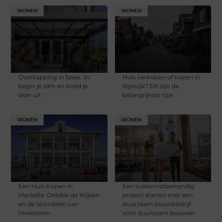
WONEN
WONEN
Overkapping in fases: zo
Huis verkopen of kopen in
begin je slim en breid je
Rijswijk? Dit zijn de
later uit
belangrijkste tips
WONEN
WONEN
Een Huis Kopen in
Een toekomstbestendig
Marbella: Ontdek de Wijken
project starten met een
en de Voordelen van
duurzaam bouwbedrijf
Investeren
voor duurzaam bouwen