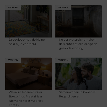
WONEN
WONEN
Droogloopmat: de kleine
Kelder waterdicht maken:
held bij je voordeur
dé sleutel tot een droge en
gezonde woning
WONEN
WONEN
Waarom Iedereen Over
Samenwonen in Canada?
Boxsprings Praat (Maar
Regel dit eerst!
Niemand Weet Wat Het
Echt Is)