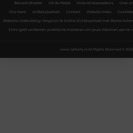
Beroemdheden
Uit de Media
Onze Ambassadeurs
Over o
Ons team
Artikel plaatsen
Contact
Website index
Cookiebe
Website Linkbuilding: Vergroot Je Online Zichtbaarheid met Sterke Exter
Extra geld verdienen: praktische manieren om jouw inkomen aan te v
www.vipbaits.nl.
All Rights Reserved © 2025