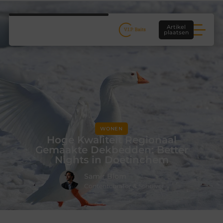
Artikel
plaatsen
WONEN
Hoge Kwaliteit Regionaal
Gemaakte Dekbedden: Better
Nights in Doetinchem
Samir Blom
Contentcurator & Schrijver