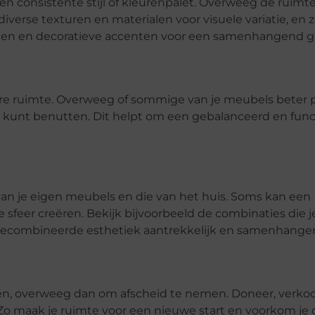
en consistente stijl of kleurenpalet. Overweeg de ruimte
erse texturen en materialen voor visuele variatie, en z
ten en decoratieve accenten voor een samenhangend g
re ruimte. Overweeg of sommige van je meubels beter 
st kunt benutten. Dit helpt om een gebalanceerd en func
van je eigen meubels en die van het huis. Soms kan een
e sfeer creëren. Bekijk bijvoorbeeld de combinaties die 
 gecombineerde esthetiek aantrekkelijk en samenhangend
en, overweeg dan om afscheid te nemen. Doneer, verkoo
 Zo maak je ruimte voor een nieuwe start en voorkom je 