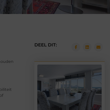
DEEL DIT:
ehouden
liteit
of