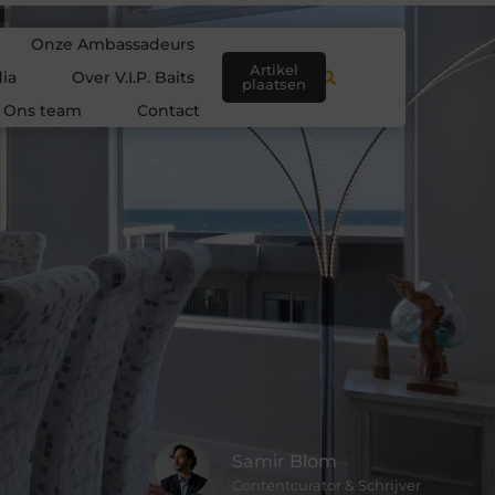
Onze Ambassadeurs
Artikel
ia
Over V.I.P. Baits
plaatsen
Ons team
Contact
Samir Blom
Contentcurator & Schrijver