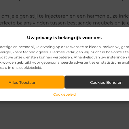
m je eigen stijl te injecteren en een harmonieuze inric
erfecte balans vinden tussen bestaande meubels en je 
Uw privacy is belangrijk voor ons
rettige en persoonlijke ervaring op onze website te bieden, maken wij geb
vergelijkbare technologieën. Hiermee verkrijgen wij inzicht in hoe onze sit
zodat we onze diensten kunnen verbeteren. Afhankelijk van uw instellingen
Pinterest
LinkedI
k worden gebruikt voor gepersonaliseerde advertenties en statistische ana
est u in ons cookiebeleid.
Alles Toestaan
Cookies Beheren
Cookiebeleid