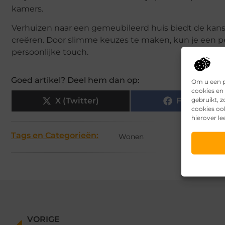
kamers.
Verhuizen naar een gemeubileerd huis biedt de kans o
creëren. Door slimme keuzes te maken, kun je een p
persoonlijke touch.
Goed artikel? Deel hem dan op:
Om u een p
cookies en 
gebruikt, 
X (Twitter)
Facebook
cookies oo
hierover le
Tags en Categorieën:
Wonen
VORIGE