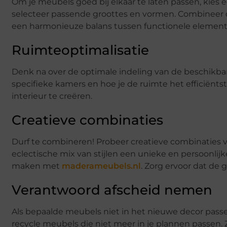
Om je meubels goed bij elkaar te laten passen, kies e
selecteer passende groottes en vormen. Combineer div
een harmonieuze balans tussen functionele elemen
Ruimteoptimalisatie
Denk na over de optimale indeling van de beschikba
specifieke kamers en hoe je de ruimte het efficiënt
interieur te creëren.
Creatieve combinaties
Durf te combineren! Probeer creatieve combinaties 
eclectische mix van stijlen een unieke en persoonlijk
maken met
maderameubels.nl
. Zorg ervoor dat de
Verantwoord afscheid nemen
Als bepaalde meubels niet in het nieuwe decor pass
recycle meubels die niet meer in je plannen passen.