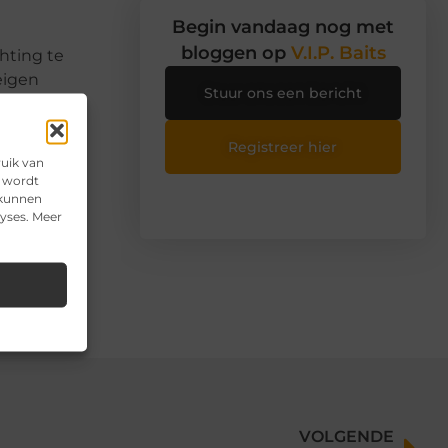
Begin vandaag nog met
bloggen op
V.I.P. Baits
hting te
eigen
Stuur ons een bericht
Registreer hier
ruik van
e wordt
 kunnen
n
lyses. Meer
VOLGENDE