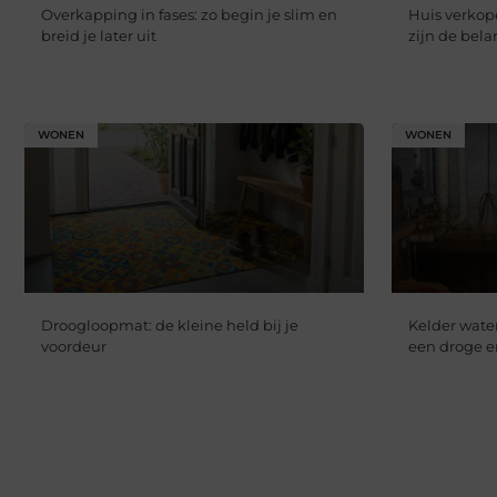
Overkapping in fases: zo begin je slim en
Huis verkope
breid je later uit
zijn de bela
WONEN
WONEN
Droogloopmat: de kleine held bij je
Kelder water
voordeur
een droge 