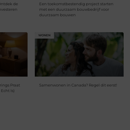
Ontdek de
Een toekomstbestendig project starten
nvesteren
met een duurzaam bouwbedrijf voor
duurzaam bouwen
WONEN
ings Praat
Samenwonen in Canada? Regel dit eerst!
Echt Is)