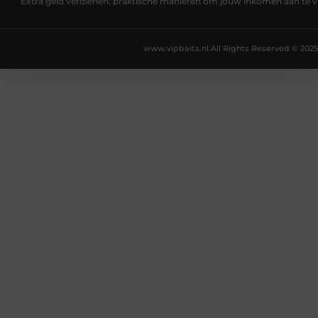
Extra geld verdienen: praktische manieren om jouw inkomen aan te v
www.vipbaits.nl.
All Rights Reserved © 2025