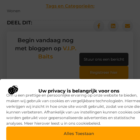
Tags en Categorieën:
Wonen
DEEL DIT:
Begin vandaag nog
met bloggen op
V.I.P.
Baits
Stuur ons een bericht
Registreer hier
Uw privacy is belangrijk voor ons
Om u een prettige en persoonlijke ervaring op onze website te bieden,
maken wij gebruik van cookies en vergelijkbare technologieën. Hierme
verkrijgen wij inzicht in hoe onze site wordt gebruikt, zodat we onze di
kunnen verbeteren. Afhankelijk van uw instellingen kunnen cookies oo
worden gebruikt voor gepersonaliseerde advertenties en statistische
analyses. Meer hierover leest u in ons cookiebeleid.
Alles Toestaan