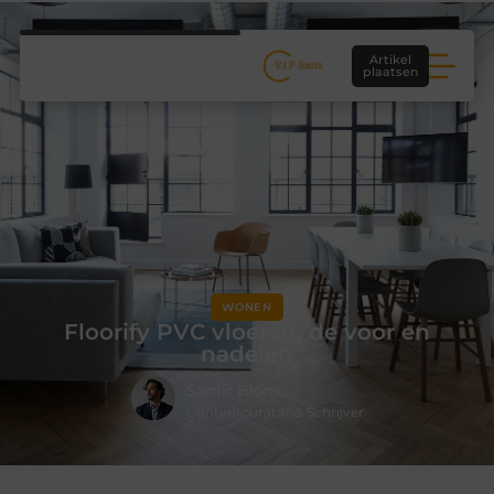
Artikel
plaatsen
WONEN
Floorify PVC vloeren, de voor en
nadelen
Samir Blom
Contentcurator & Schrijver