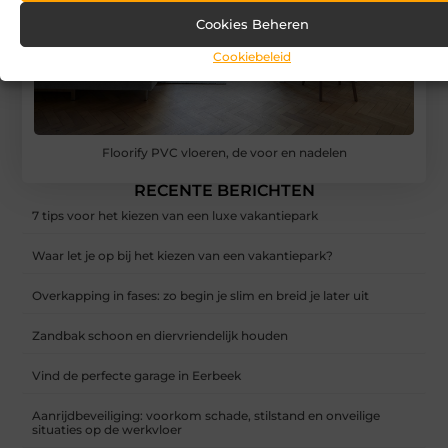
Cookies Beheren
Cookiebeleid
Floorify PVC vloeren, de voor en nadelen
RECENTE BERICHTEN
7 tips voor het kiezen van een luxe vakantiepark
Waar let je op bij het kiezen van een vakantiepark?
Overkapping in fases: zo begin je slim en breid je later uit
Zandbak schoon en diervriendelijk houden
Vind de perfecte garage in Eerbeek
Aanrijdbeveiliging: voorkom schade, stilstand en onveilige
situaties op de werkvloer