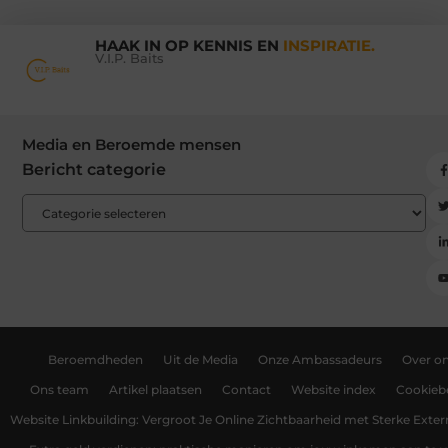
HAAK IN OP KENNIS EN
INSPIRATIE.
V.I.P. Baits
Media en Beroemde mensen
Bericht categorie
Beroemdheden
Uit de Media
Onze Ambassadeurs
Over o
Ons team
Artikel plaatsen
Contact
Website index
Cookiebe
Website Linkbuilding: Vergroot Je Online Zichtbaarheid met Sterke Exter