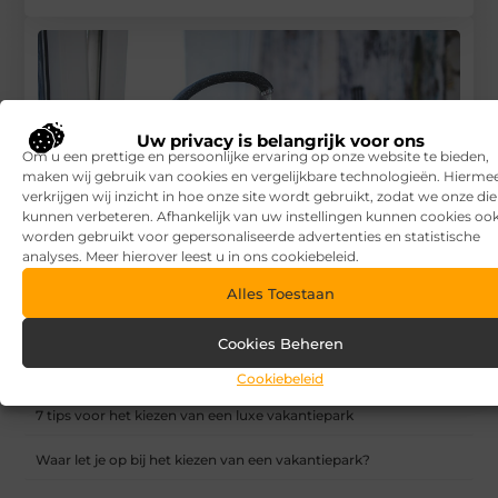
Uw privacy is belangrijk voor ons
Om u een prettige en persoonlijke ervaring op onze website te bieden,
maken wij gebruik van cookies en vergelijkbare technologieën. Hierme
verkrijgen wij inzicht in hoe onze site wordt gebruikt, zodat we onze di
kunnen verbeteren. Afhankelijk van uw instellingen kunnen cookies oo
worden gebruikt voor gepersonaliseerde advertenties en statistische
analyses. Meer hierover leest u in ons cookiebeleid.
Alles Toestaan
Een keukenarchitect, de sleutel tot een stijvol
Cookies Beheren
keukenontwerp
Cookiebeleid
RECENTE BERICHTEN
7 tips voor het kiezen van een luxe vakantiepark
Waar let je op bij het kiezen van een vakantiepark?