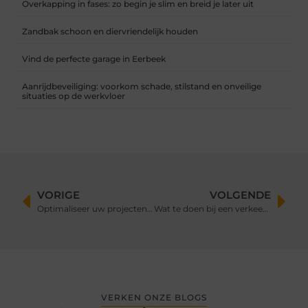
Overkapping in fases: zo begin je slim en breid je later uit
Zandbak schoon en diervriendelijk houden
Vind de perfecte garage in Eerbeek
Aanrijdbeveiliging: voorkom schade, stilstand en onveilige
situaties op de werkvloer
VORIGE
VOLGENDE
Optimaliseer uw projecten met afzetcontainers van PW container
Wat te doen bij een verkeersongeval?
VERKEN ONZE BLOGS