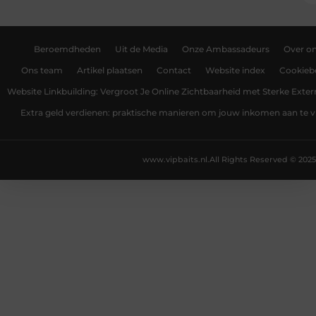
Beroemdheden
Uit de Media
Onze Ambassadeurs
Over o
Ons team
Artikel plaatsen
Contact
Website index
Cookiebe
Website Linkbuilding: Vergroot Je Online Zichtbaarheid met Sterke Exter
Extra geld verdienen: praktische manieren om jouw inkomen aan te v
www.vipbaits.nl.
All Rights Reserved © 2025