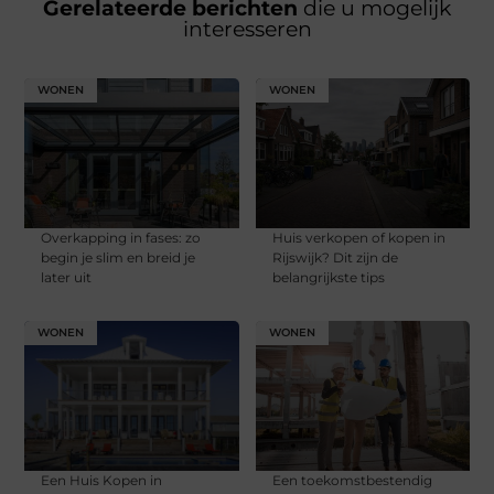
Gerelateerde berichten
die u mogelijk
interesseren
WONEN
WONEN
Overkapping in fases: zo
Huis verkopen of kopen in
begin je slim en breid je
Rijswijk? Dit zijn de
later uit
belangrijkste tips
WONEN
WONEN
Een Huis Kopen in
Een toekomstbestendig