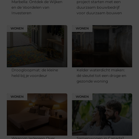
Marbella: Ontdek de Wijken
project starten met een
en de Voordelen van
duurzaam bouwbedrijf
Investeren
voor duurzaam bouwen
WONEN
WONEN
Droogloopmat: de kleine
Kelder waterdicht maken:
held bij je voordeur
dé sleutel tot een droge en
gezonde woning
WONEN
WONEN
Waarom Iedereen Over
Samenwonen in Canada?