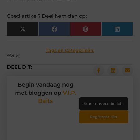
Goed artikel? Deel hem dan op:
X
Facebook
Pinterest
LinkedIn
(Twitter)
Tags en Categorieën:
Wonen
DEEL DIT:
Begin vandaag nog
met bloggen op
V.I.P.
Baits
Stuur ons een bericht
Registreer hier