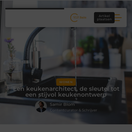
Artikel
plaatsen
WONEN
Een keukenarchitect, de sleutel tot
een stijvol keukenontwerp
Samir Blom
Contentcurator & Schrijver