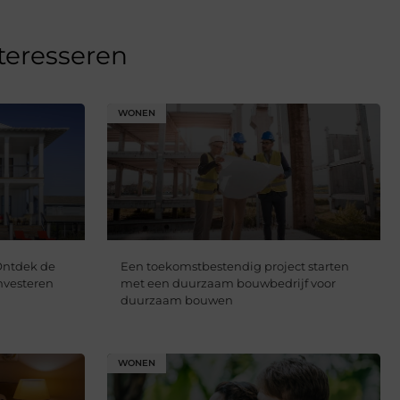
nteresseren
WONEN
Ontdek de
Een toekomstbestendig project starten
nvesteren
met een duurzaam bouwbedrijf voor
duurzaam bouwen
WONEN