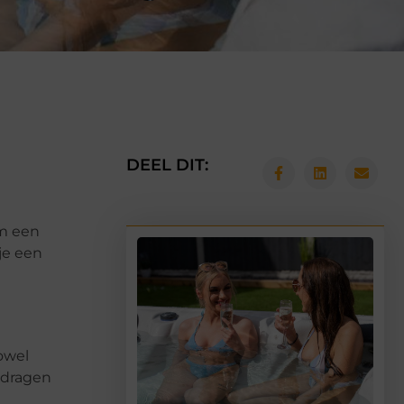
n
DEEL DIT:
om een
je een
owel
jdragen