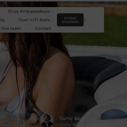
Onze Ambassadeurs
Artikel
ia
Over V.I.P. Baits
plaatsen
Ons team
Contact
Samir Blom
Contentcurator & Schrijver