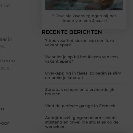
n de
5 Cruciale Overwegingen bij het
Kopen van een Jacuzzi
RECENTE BERICHTEN
aar in
7 tips voor het kiezen van een luxe
vakantiepark
es.
t
Waar let je op bij het kiezen van een
d euro.
vakantiepark?
atie,
Overkapping in fases: zo begin je slim
en breid je later uit
Zandbak schoon en diervriendelijk
houden
Vind de perfecte garage in Eerbeek
en
Aanrijdbeveiliging: voorkom schade,
stilstand en onveilige situaties op de
voor
werkvloer