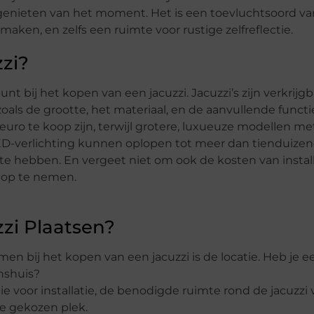
 genieten van het moment. Het is een toevluchtsoord va
aken, en zelfs een ruimte voor rustige zelfreflectie.
zi?
nt bij het kopen van een jacuzzi. Jacuzzi’s zijn verkrijgb
zoals de grootte, het materiaal, en de aanvullende functi
uro te koop zijn, terwijl grotere, luxueuze modellen me
LED-verlichting kunnen oplopen tot meer dan tienduizen
 te hebben. En vergeet niet om ook de kosten van install
g op te nemen.
zi Plaatsen?
n bij het kopen van een jacuzzi is de locatie. Heb je e
enshuis?
 voor installatie, de benodigde ruimte rond de jacuzzi 
de gekozen plek.