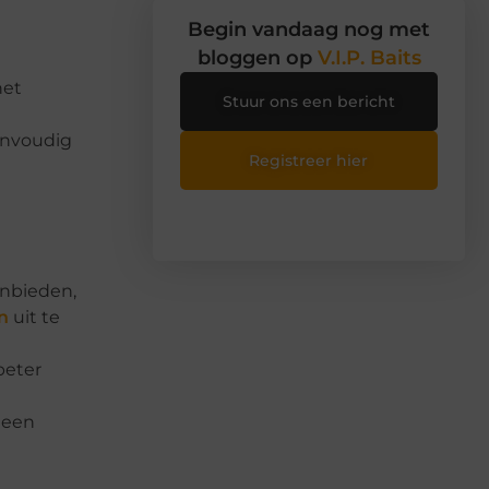
Begin vandaag nog met
bloggen op
V.I.P. Baits
het
Stuur ons een bericht
envoudig
Registreer hier
aanbieden,
n
uit te
beter
 een