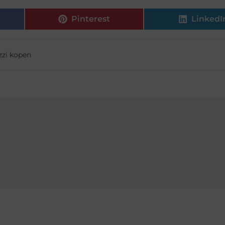
Pinterest
LinkedI
zzi kopen