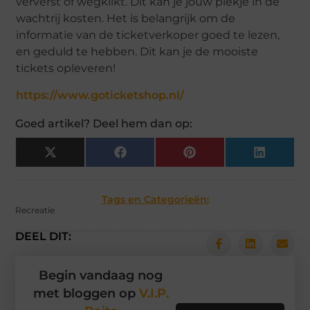
ververst of wegklikt. Dit kan je jouw plekje in de
wachtrij kosten. Het is belangrijk om de
informatie van de ticketverkoper goed te lezen,
en geduld te hebben. Dit kan je de mooiste
tickets opleveren!
https://www.goticketshop.nl/
Goed artikel? Deel hem dan op:
X
Facebook
Pinterest
LinkedIn
(Twitter)
Tags en Categorieën:
Recreatie
DEEL DIT:
Begin vandaag nog
met bloggen op
V.I.P.