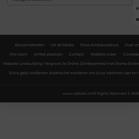
Beroemdheden
Uit de Media
Onze Ambassadeurs
Over o
Ons team
Artikel plaatsen
Contact
Website index
Cookiebe
Website Linkbuilding: Vergroot Je Online Zichtbaarheid met Sterke Exter
Extra geld verdienen: praktische manieren om jouw inkomen aan te v
www.vipbaits.nl.
All Rights Reserved © 2025