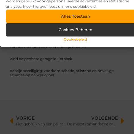
worden gebruikt voor gepersonaliseerde advertenties en statistische
RECENTE BERICHTEN
analyses. Meer hierover leest u in ons cookiebeleid.
7 tips voor het kiezen van een luxe vakantiepark
Alles Toestaan
Waar let je op bij het kiezen van een vakantiepark?
Cookies Beheren
Overkapping in fases: zo begin je slim en breid je later uit
Cookiebeleid
Zandbak schoon en diervriendelijk houden
Vind de perfecte garage in Eerbeek
Aanrijdbeveiliging: voorkom schade, stilstand en onveilige
situaties op de werkvloer
VORIGE
VOLGENDE
Het gebruik van een pelletkachel
De meest romantische cadeaus voor je vriendin!