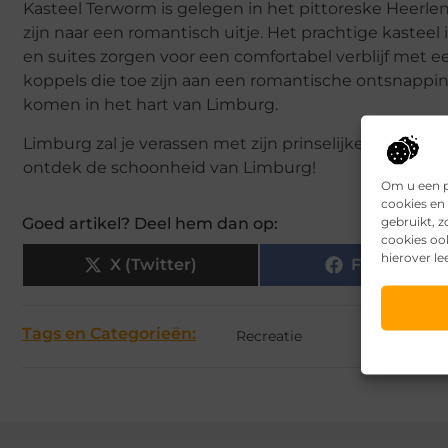
Kasteel Terworm is gelegen in het pittoreske Heerle
zijn naar een romantisch uitje. Het prachtige kasteel
en suites zorgen voor een comfortabel verblijf met ee
koppels die toe zijn aan een romantische ontsnappin
komen in het hart van Limburg.
Limburg zal je verassen met zijn prinselijke logeermo
ontdek de schoonheid van Limburg!
Om u een p
cookies en 
gebruikt, 
Goed artikel? Deel hem dan op:
cookies oo
hierover le
X (Twitter)
Facebook
Tags en Categorieën:
Recreatie