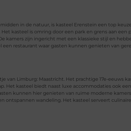
f midden in de natuur, is kasteel Erenstein een top keuze
0. Het kasteel is omring door een park en grens aan een 
 De kamers zijn ingericht met een klassieke stijl en hebb
eel een restaurant waar gasten kunnen genieten van ge
ntje van Limburg: Maastricht. Het prachtige 17e-eeuws kas
. Het kasteel biedt naast luxe accommodaties ook een 
Gasten kunnen hier genieten van ruime moderne kamers
en ontspannen wandeling. Het kasteel serveert culinair