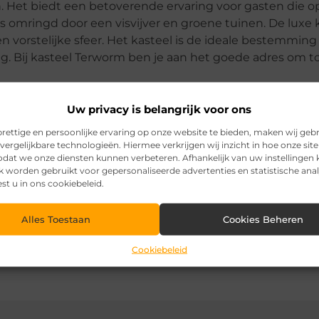
n. Het biedt een betoverende ervaring voor gasten die o
 is omringd door een visvijver en groene tuinen. De luxe
n vorstelijke sfeer. Het kasteel is de ideale bestemming
g. Bij kasteel Terworm ben je aan het goede adres om to
gelijkheden. Trakteer jezelf op een vorstelijke ontspann
Uw privacy is belangrijk voor ons
rettige en persoonlijke ervaring op onze website te bieden, maken wij geb
vergelijkbare technologieën. Hiermee verkrijgen wij inzicht in hoe onze sit
zodat we onze diensten kunnen verbeteren. Afhankelijk van uw instellingen
k worden gebruikt voor gepersonaliseerde advertenties en statistische ana
est u in ons cookiebeleid.
Pinterest
LinkedI
Alles Toestaan
Cookies Beheren
Cookiebeleid