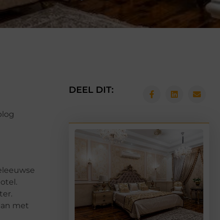
DEEL DIT:
blog
deleeuwse
otel.
ter.
 aan met