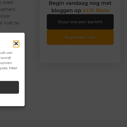
p zoek
Begin vandaag nog met
 kamers
bloggen op
V.I.P. Baits
 voor
Stuur ons een bericht
t rust te
Registreer hier
ing en
ruik van
e wordt
 kunnen
lyses. Meer
n