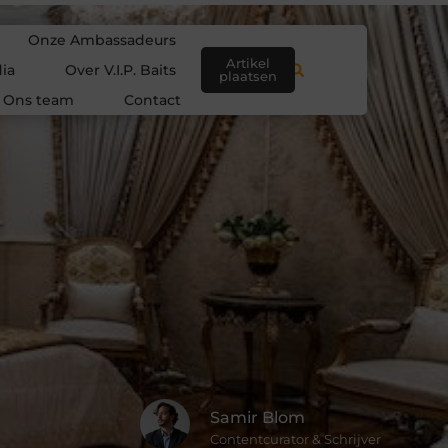
Onze Ambassadeurs
Artikel
ia
Over V.I.P. Baits
plaatsen
Ons team
Contact
Samir Blom
Contentcurator & Schrijver