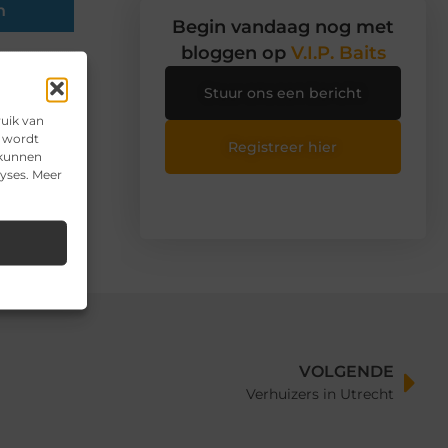
n
Begin vandaag nog met
bloggen op
V.I.P. Baits
Stuur ons een bericht
ruik van
e wordt
Registreer hier
 kunnen
lyses. Meer
VOLGENDE
Verhuizers in Utrecht