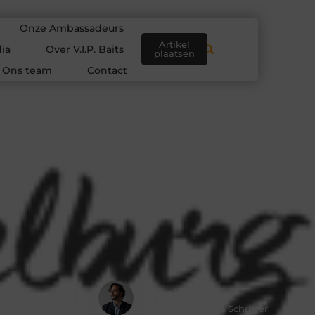
Onze Ambassadeurs
Artikel
ia
Over V.I.P. Baits
plaatsen
Ons team
Contact
Samir Blom
Contentcurator & Schrijver