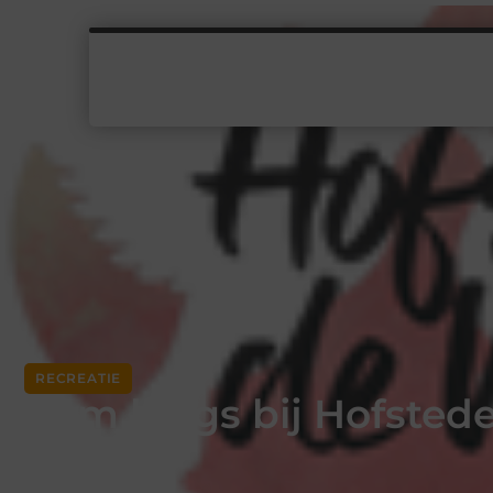
RECREATIE
Kom langs bij Hofsted
Bussloo