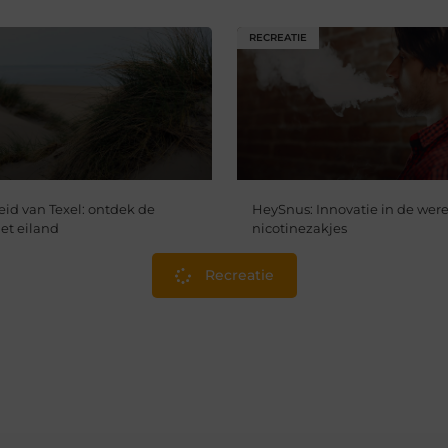
RECREATIE
id van Texel: ontdek de
HeySnus: Innovatie in de were
et eiland
nicotinezakjes
Recreatie