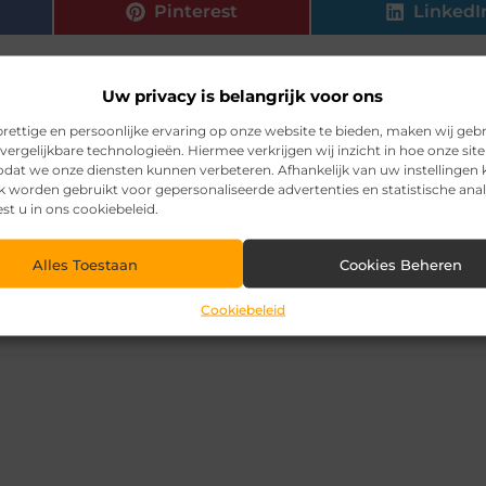
Pinterest
LinkedI
Uw privacy is belangrijk voor ons
rettige en persoonlijke ervaring op onze website te bieden, maken wij geb
vergelijkbare technologieën. Hiermee verkrijgen wij inzicht in hoe onze sit
zodat we onze diensten kunnen verbeteren. Afhankelijk van uw instellingen
k worden gebruikt voor gepersonaliseerde advertenties en statistische ana
est u in ons cookiebeleid.
Alles Toestaan
Cookies Beheren
Cookiebeleid