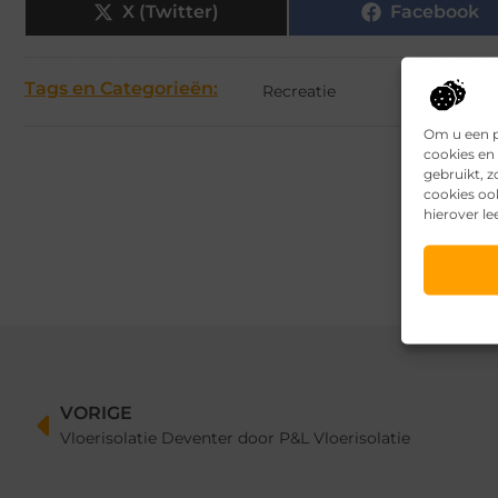
X (Twitter)
Facebook
Tags en Categorieën:
Recreatie
Om u een p
cookies en 
gebruikt, 
cookies oo
hierover le
VORIGE
Vloerisolatie Deventer door P&L Vloerisolatie