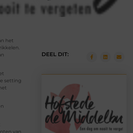
an het
rikkelen.
DEEL DIT:
an
et
e setting
het
en
t
ënten van