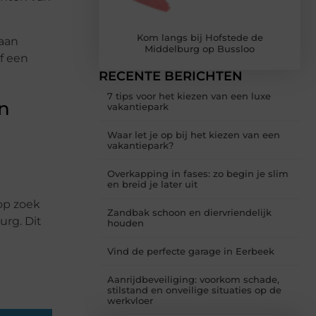
Kom langs bij Hofstede de
 aan
Middelburg op Bussloo
f een
RECENTE BERICHTEN
7 tips voor het kiezen van een luxe
en
vakantiepark
Waar let je op bij het kiezen van een
vakantiepark?
Overkapping in fases: zo begin je slim
en breid je later uit
 op zoek
Zandbak schoon en diervriendelijk
urg. Dit
houden
Vind de perfecte garage in Eerbeek
Aanrijdbeveiliging: voorkom schade,
stilstand en onveilige situaties op de
werkvloer