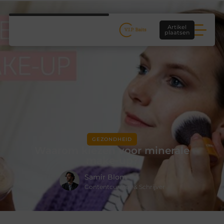
Artikel
plaatsen
GEZONDHEID
Waarom kiezen voor minerale
make-up?
Samir Blom
Contentcurator & Schrijver