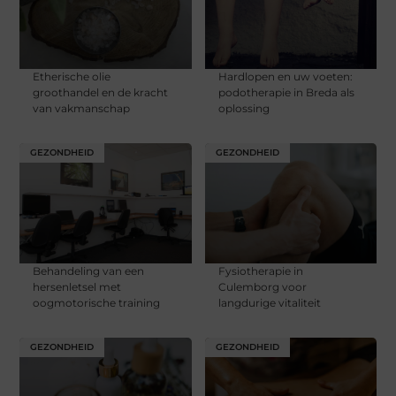
Etherische olie
Hardlopen en uw voeten:
groothandel en de kracht
podotherapie in Breda als
van vakmanschap
oplossing
GEZONDHEID
GEZONDHEID
Behandeling van een
Fysiotherapie in
hersenletsel met
Culemborg voor
oogmotorische training
langdurige vitaliteit
GEZONDHEID
GEZONDHEID