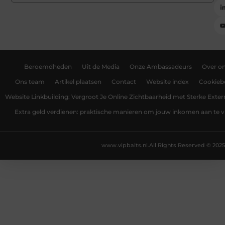
Beroemdheden
Uit de Media
Onze Ambassadeurs
Over o
Ons team
Artikel plaatsen
Contact
Website index
Cookiebe
Website Linkbuilding: Vergroot Je Online Zichtbaarheid met Sterke Exter
Extra geld verdienen: praktische manieren om jouw inkomen aan te v
www.vipbaits.nl.
All Rights Reserved © 2025