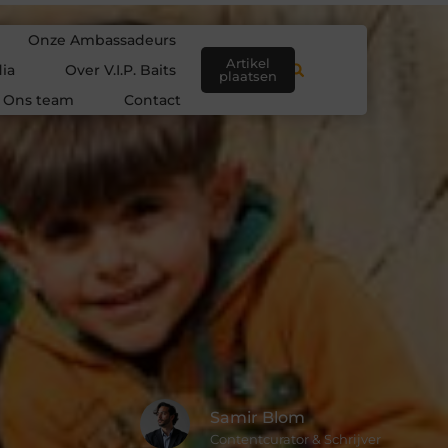
Onze Ambassadeurs
Artikel
ia
Over V.I.P. Baits
plaatsen
Ons team
Contact
Samir Blom
Contentcurator & Schrijver