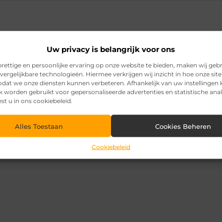
Uw privacy is belangrijk voor ons
rettige en persoonlijke ervaring op onze website te bieden, maken wij geb
vergelijkbare technologieën. Hiermee verkrijgen wij inzicht in hoe onze sit
zodat we onze diensten kunnen verbeteren. Afhankelijk van uw instellingen
k worden gebruikt voor gepersonaliseerde advertenties en statistische ana
est u in ons cookiebeleid.
Alles Toestaan
Cookies Beheren
Cookiebeleid