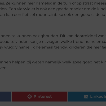
jes. Ze kunnen hier namelijk in de tuin of op straat mees
orden. Een vierwieler is ook een goede manier om de kin
, dan kan een fiets of mountainbike ook een goed cadeau z
 binnen te kunnen bezighouden. Dit kan doormiddel van 
deau te vinden kan je navragen welke trend nu helemaal
gy wuggy namelijk helemaal trendy, kinderen die hier fan
unnen helpen, zij weten namelijk welk speelgoed het kin
ven.
Pinterest
LinkedI