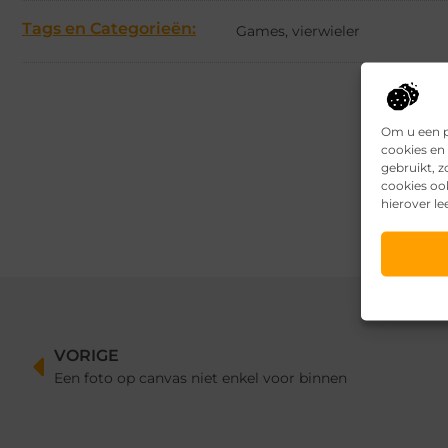
Tags en Categorieën:
Games
,
vierwieler
Om u een p
cookies en 
gebruikt, 
cookies oo
hierover le
VORIGE
Een foto op canvas niet enkel voor binnen