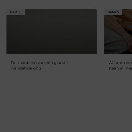
GAMES
GAMES
De voordelen van een gladde
Waarom empa
wandafwerking
staan in me