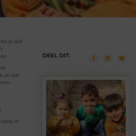
ls je zelf
n.
DEEL DIT:
au.
ind
ok zo dat
eten.
.
 hobby of