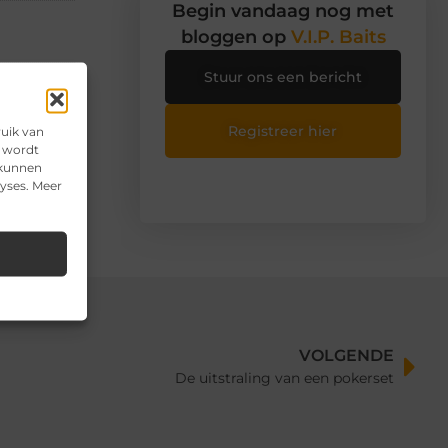
Begin vandaag nog met
bloggen op
V.I.P. Baits
Stuur ons een bericht
Registreer hier
ruik van
e wordt
 kunnen
lyses. Meer
VOLGENDE
De uitstraling van een pokerset