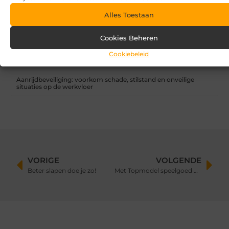
Alles Toestaan
Overkapping in fases: zo begin je slim en breid je later uit
Cookies Beheren
Zandbak schoon en diervriendelijk houden
Cookiebeleid
Vind de perfecte garage in Eerbeek
Aanrijdbeveiliging: voorkom schade, stilstand en onveilige
situaties op de werkvloer
VORIGE
VOLGENDE
Beter slapen doe je zo!
Met Topmodel speelgoed geef je jouw creativiteit de ruimte