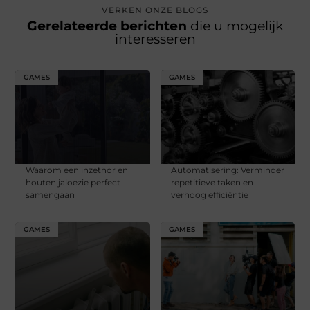
VERKEN ONZE BLOGS
Gerelateerde berichten
die u mogelijk
interesseren
GAMES
GAMES
Waarom een inzethor en
Automatisering: Verminder
houten jaloezie perfect
repetitieve taken en
samengaan
verhoog efficiëntie​
GAMES
GAMES