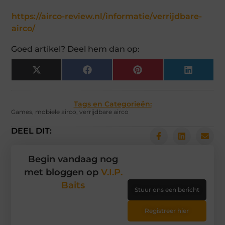
https://airco-review.nl/informatie/verrijdbare-
airco/
Goed artikel? Deel hem dan op:
X
Facebook
Pinterest
LinkedIn
(Twitter)
Tags en Categorieën:
Games
,
mobiele airco
,
verrijdbare airco
DEEL DIT:
Begin vandaag nog
met bloggen op
V.I.P.
Baits
Stuur ons een bericht
Registreer hier