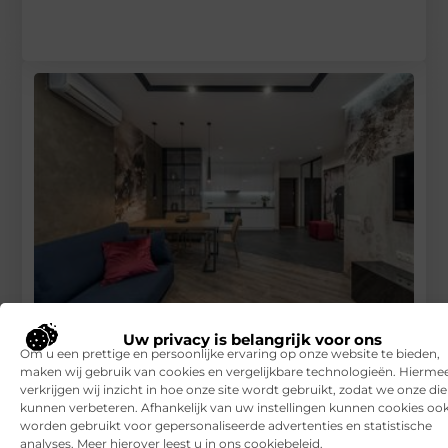
Uw privacy is belangrijk voor ons
Hoe houd je je huis koel?
Om u een prettige en persoonlijke ervaring op onze website te bieden,
maken wij gebruik van cookies en vergelijkbare technologieën. Hierme
RECENTE BERICHTEN
verkrijgen wij inzicht in hoe onze site wordt gebruikt, zodat we onze di
7 tips voor het kiezen van een luxe vakantiepark
kunnen verbeteren. Afhankelijk van uw instellingen kunnen cookies oo
worden gebruikt voor gepersonaliseerde advertenties en statistische
Waar let je op bij het kiezen van een vakantiepark?
analyses. Meer hierover leest u in ons cookiebeleid.