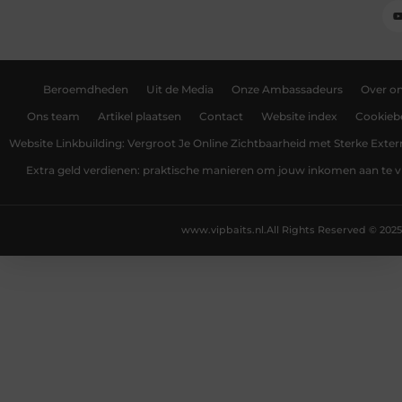
Beroemdheden
Uit de Media
Onze Ambassadeurs
Over o
Ons team
Artikel plaatsen
Contact
Website index
Cookiebe
Website Linkbuilding: Vergroot Je Online Zichtbaarheid met Sterke Exter
Extra geld verdienen: praktische manieren om jouw inkomen aan te v
www.vipbaits.nl.
All Rights Reserved © 2025