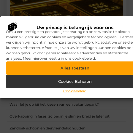
Uw privacy is belangrijk voor ons
Om u een prettige en persoonlijke ervaring op onze website te bieden,
maken wij gebruik van cookies en vergelijkbare technologieën. Hierme
verkrijgen wij inzicht in hoe onze site wordt gebruikt, zodat we onze di
kunnen verbeteren. Afhankelijk van uw instellingen kunnen cookies oo
worden gebruikt voor gepersonaliseerde advertenties en statistische
analyses. Meer hierover leest u in ons cookiebeleid.
Alles Toestaan
Hoe geld verdienen met de verkoop van OSRS-goud – Een
uitgebreide gids
Cookies Beheren
RECENTE BERICHTEN
Cookiebeleid
7 tips voor het kiezen van een luxe vakantiepark
Waar let je op bij het kiezen van een vakantiepark?
Overkapping in fases: zo begin je slim en breid je later uit
Zandbak schoon en diervriendelijk houden