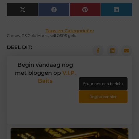
X
Facebook
Pinterest
LinkedIn
(Twitter)
Tags en Categorieën:
Games
,
RS Gold Markt
,
sell OSRS gold
DEEL DIT:
Begin vandaag nog
met bloggen op
V.I.P.
Baits
Stuur ons een bericht
Registreer hier