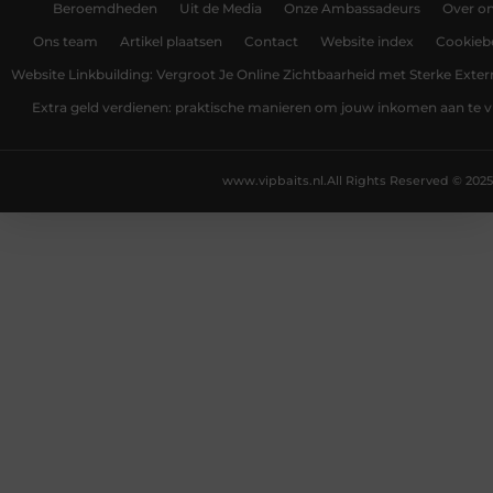
Beroemdheden
Uit de Media
Onze Ambassadeurs
Over o
Ons team
Artikel plaatsen
Contact
Website index
Cookiebe
Website Linkbuilding: Vergroot Je Online Zichtbaarheid met Sterke Exter
Extra geld verdienen: praktische manieren om jouw inkomen aan te v
www.vipbaits.nl.
All Rights Reserved © 2025