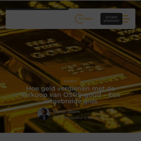
Artikel
plaatsen
GAMES
Hoe geld verdienen met de
verkoop van OSRS-goud – Een
uitgebreide gids
Samir Blom
Contentcurator & Schrijver