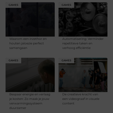
GAMES
GAMES
Waarom een inzethor en
Automatisering: Verminder
houten jaloezie perfect
repetitieve taken en
samengaan
verhoog efficiëntie​
GAMES
GAMES
Bespaar energie en verlaag
De creatieve kracht van
je kosten: Zo maak je jouw
een videograaf in visuele
verwarmingssysteem
content
duurzamer