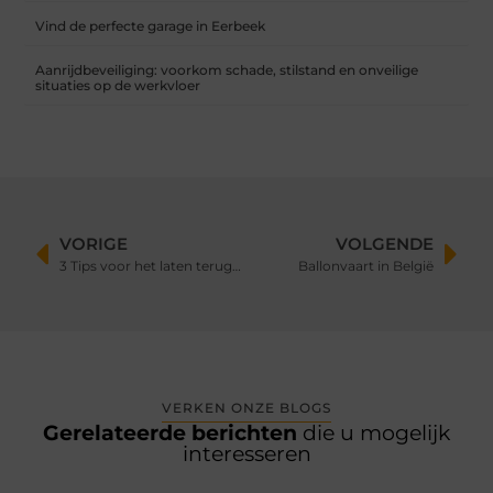
Vind de perfecte garage in Eerbeek
Aanrijdbeveiliging: voorkom schade, stilstand en onveilige
situaties op de werkvloer
VORIGE
VOLGENDE
3 Tips voor het laten terugkomen van foto's in het interieur
Ballonvaart in België
VERKEN ONZE BLOGS
Gerelateerde berichten
die u mogelijk
interesseren