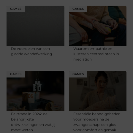
GAMES
GAMES
De voordelen van een
Waarom empathie en
gladde wandafwerking
luisteren centraal staan in
mediation
GAMES
GAMES
Fairtrade in 2024: de
Essentiële benodigdheden
belangrijkste
voor moeders na de
ontwikkelingen en wat jij
zwangerschap: een gids
moet weten
voor comfort en gemak