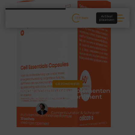
Artikel
plaatsen
GEZONDHEID
Goede voedingssupplementen uit
een groot assortiment
Samir Blom
Contentcurator & Schrijver