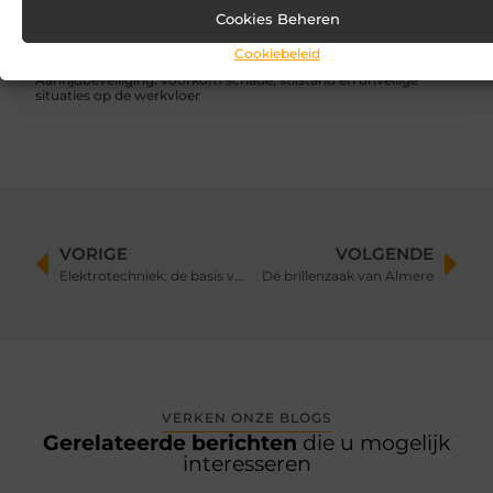
Cookies Beheren
Vind de perfecte garage in Eerbeek
Cookiebeleid
Aanrijdbeveiliging: voorkom schade, stilstand en onveilige
situaties op de werkvloer
VORIGE
VOLGENDE
Elektrotechniek: de basis van moderne technologie
Dé brillenzaak van Almere
VERKEN ONZE BLOGS
Gerelateerde berichten
die u mogelijk
interesseren