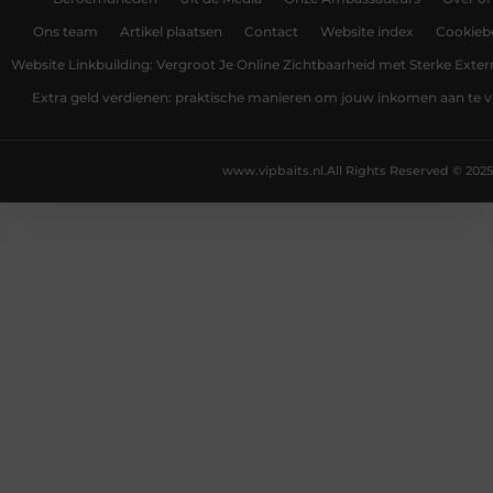
Ons team
Artikel plaatsen
Contact
Website index
Cookiebe
Website Linkbuilding: Vergroot Je Online Zichtbaarheid met Sterke Exter
Extra geld verdienen: praktische manieren om jouw inkomen aan te v
www.vipbaits.nl.
All Rights Reserved © 2025