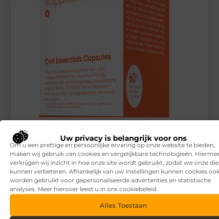
Goede voedingssupplementen uit een groot assortiment
Uw privacy is belangrijk voor ons
RECENTE BERICHTEN
Om u een prettige en persoonlijke ervaring op onze website te bieden,
maken wij gebruik van cookies en vergelijkbare technologieën. Hierme
7 tips voor het kiezen van een luxe vakantiepark
verkrijgen wij inzicht in hoe onze site wordt gebruikt, zodat we onze di
kunnen verbeteren. Afhankelijk van uw instellingen kunnen cookies oo
Waar let je op bij het kiezen van een vakantiepark?
worden gebruikt voor gepersonaliseerde advertenties en statistische
analyses. Meer hierover leest u in ons cookiebeleid.
Overkapping in fases: zo begin je slim en breid je later uit
Alles Toestaan
Zandbak schoon en diervriendelijk houden