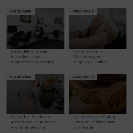
GEZONDHEID
GEZONDHEID
Behandeling van een
Fysiotherapie in
hersenletsel met
Culemborg voor
oogmotorische training
langdurige vitaliteit
GEZONDHEID
GEZONDHEID
Mental health-shop in
Fysiotherapie in Tilburg
Amsterdam als startpunt
Centrum: actief werken
voor innerlijke groei
aan herstel