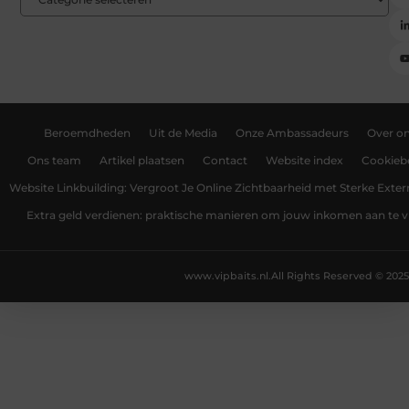
Beroemdheden
Uit de Media
Onze Ambassadeurs
Over o
Ons team
Artikel plaatsen
Contact
Website index
Cookiebe
Website Linkbuilding: Vergroot Je Online Zichtbaarheid met Sterke Exter
Extra geld verdienen: praktische manieren om jouw inkomen aan te v
www.vipbaits.nl.
All Rights Reserved © 2025