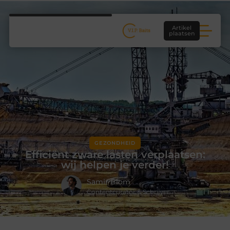
Artikel
plaatsen
GEZONDHEID
Efficiënt zware lasten verplaatsen:
wij helpen je verder!
Samir Blom
Contentcurator & Schrijver