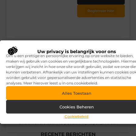
Registreer hier
Uw privacy is belangrijk voor ons
Om u een prettige en persoonlijke ervaring op onze website te bieden,
maken wij gebruik van cookies en vergelijkbare technologieën. Hierme
verkrijgen wij inzicht in hoe onze site wordt gebruikt, zodat we onze di
kunnen verbeteren. Afhankelijk van uw instellingen kunnen cookies oo
worden gebruikt voor gepersonaliseerde advertenties en statistische
analyses. Meer hierover leest u in ons cookiebeleid.
Alles Toestaan
Cookies Beheren
Cookiebeleid
Efficiënt zware lasten verplaatsen: wij helpen je verder!
RECENTE BERICHTEN