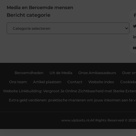
Media en Beroemde mensen
Bericht categorie
Beroemdheden
Uit de Media
Onze Ambassadeurs
Over o
Ons team
Artikel plaatsen
Contact
Website index
Cookiebe
Website Linkbuilding: Vergroot Je Online Zichtbaarheid met Sterke Exter
Extra geld verdienen: praktische manieren om jouw inkomen aan te v
www.vipbaits.nl.
All Rights Reserved © 2025