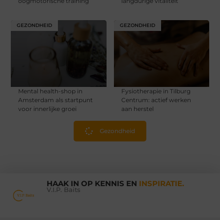
oogmotorische training
langdurige vitaliteit
GEZONDHEID
GEZONDHEID
Mental health-shop in
Fysiotherapie in Tilburg
Amsterdam als startpunt
Centrum: actief werken
voor innerlijke groei
aan herstel
Gezondheid
HAAK IN OP KENNIS EN
INSPIRATIE.
V.I.P. Baits