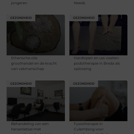
jongeren
Needs
GEZONDHEID
GEZONDHEID
Etherische olie
Hardlopen en uw voeten:
groothandel en de kracht
podotherapie in Breda als
van vakmanschap
oplossing
GEZONDHEID
GEZONDHEID
Behandeling van een
Fysiotherapie in
hersenletsel met
Culemborg voor