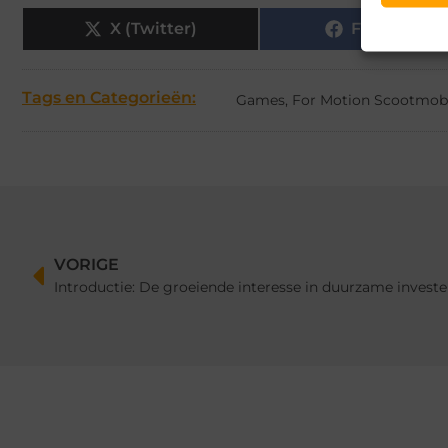
X (Twitter)
Facebook
Tags en Categorieën:
Games
,
For Motion Scootmob
VORIGE
Introductie: De groeiende interesse in duurzame invest