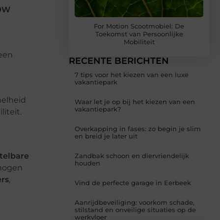
0W
For Motion Scootmobiel: De
Toekomst van Persoonlijke
Mobiliteit
een
RECENTE BERICHTEN
7 tips voor het kiezen van een luxe
vakantiepark
nelheid
Waar let je op bij het kiezen van een
vakantiepark?
iteit.
Overkapping in fases: zo begin je slim
en breid je later uit
telbare
Zandbak schoon en diervriendelijk
houden
hogen
rs
,
Vind de perfecte garage in Eerbeek
Aanrijdbeveiliging: voorkom schade,
stilstand en onveilige situaties op de
werkvloer