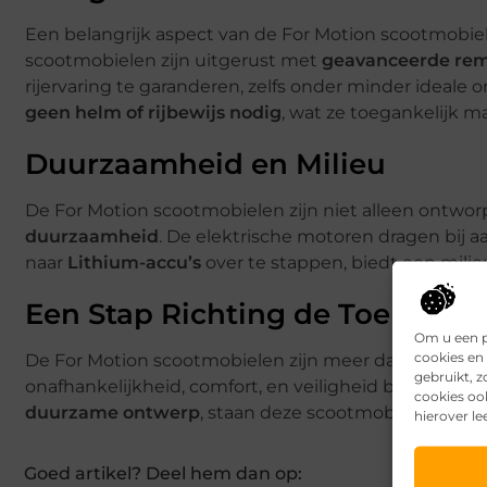
Een belangrijk aspect van de For Motion scootmobie
scootmobielen zijn uitgerust met
geavanceerde r
rijervaring te garanderen, zelfs onder minder ideal
geen helm of rijbewijs nodig
, wat ze toegankelijk m
Duurzaamheid en Milieu
De For Motion scootmobielen zijn niet alleen ontwor
duurzaamheid
. De elektrische motoren dragen bij 
naar
Lithium-accu’s
over te stappen, biedt een milieu
Een Stap Richting de Toekomst
Om u een p
cookies en 
De For Motion scootmobielen zijn meer dan alleen een
gebruikt, 
onafhankelijkheid, comfort, en veiligheid biedt. Met
cookies oo
duurzame ontwerp
, staan deze scootmobielen aan d
hierover le
Goed artikel? Deel hem dan op: