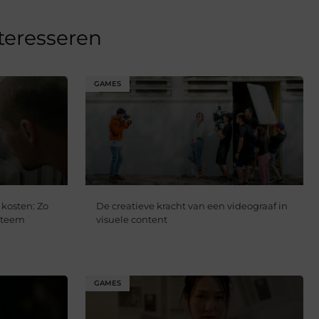
nteresseren
GAMES
 kosten: Zo
De creatieve kracht van een videograaf in
steem
visuele content
GAMES