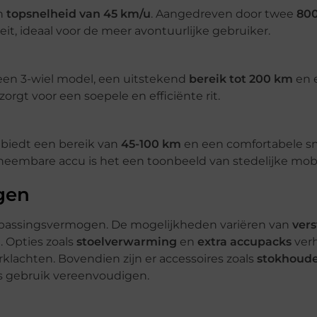
en
topsnelheid van 45 km/u
. Aangedreven door twee
80
eit, ideaal voor de meer avontuurlijke gebruiker.
 een 3-wiel model, een uitstekend
bereik tot 200 km
en 
zorgt voor een soepele en efficiënte rit.
, biedt een bereik van
45-100 km
en een comfortabele s
eembare accu is het een toonbeeld van stedelijke mobil
gen
npassingsvermogen. De mogelijkheden variëren van
vers
n
. Opties zoals
stoelverwarming
en
extra accupacks
ver
rklachten. Bovendien zijn er accessoires zoals
stokhoude
ks gebruik vereenvoudigen.