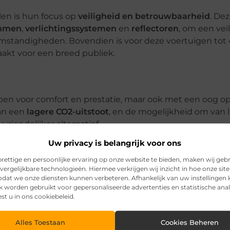
len is hun focus op
veiligheid en betrouwbaarheid
. De
emmen
,
verlichtingssystemen
en
reflectoren
, om een vei
e omstandigheden. Bovendien is voor deze voertuigen tot
aakt voor een breed publiek.
pen voor comfort en prestatie, maar ook met een oog o
aan een
lagere CO2-uitstoot
, en de mogelijkheid om van 
vriendelijker alternatief.
Uw privacy is belangrijk voor ons
rettige en persoonlijke ervaring op onze website te bieden, maken wij geb
vergelijkbare technologieën. Hiermee verkrijgen wij inzicht in hoe onze sit
 middel voor mobiliteit; ze zijn een
levensstijlkeuze
di
zodat we onze diensten kunnen verbeteren. Afhankelijk van uw instellingen
 hun
state-of-the-art technologie
,
aanpasbare opties
, en
k worden gebruikt voor gepersonaliseerde advertenties en statistische ana
e vooravond van een nieuwe era in persoonlijke vervoer
est u in ons cookiebeleid.
Alles Toestaan
Cookies Beheren