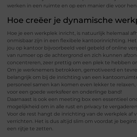
werken in een ruimte en op een manier die voor hen h
Hoe creëer je dynamische werk
Hoe je een werkplek inricht, is natuurlijk helemaal afh
onmisbaar zijn in een flexibele kantoorinrichting. Het 
jou op kantoor bijvoorbeeld veel gebeld of online v
van rumoer op de achtergrond en zich kunnen afzond
concentreren, zeer prettig om een plek te hebben om
Om je werknemers betrokken, gemotiveerd en tevrede
belangrijk om bij de inrichting van een kantoorruim
personeel samen kan komen even lekker te relaxen, e
voor een goede werksfeer en onderlinge band!
Daarnaast is ook een meeting box een essentieel onde
mogelijkheid om in alle rust en privacy te vergadere
Voor de rest hangt de inrichting van de werkplek af 
verrichten. Het is dus altijd slim om voordat je begin
een rijtje te zetten.