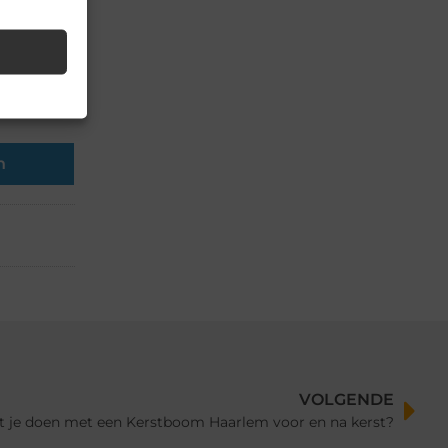
en op
n
VOLGENDE
 je doen met een Kerstboom Haarlem voor en na kerst?