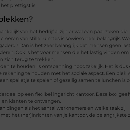
et prettigst is.
plekken?
ankelijk van het bedrijf al zijn er wel een paar zaken die
creëren van stille ruimtes is sowieso heel belangrijk. Wor
ergaderd? Dan is het zeer belangrijk dat mensen geen la
eren. Ook is het voor mensen die het lastig vinden om 
 zich terug te trekken.
n te houden, is ontspanning noodzakelijk. Het is dus 
te rekening te houden met het sociale aspect. Een plek 
en spelletje te spelen of gezellig samen te lunchen is 
rdeel op een flexibel ingericht kantoor. Deze box geeft
n en klanten te ontvangen.
van dingen als het aantal werknemers en welke taak zij
t met het (her)inrichten van je kantoor, de belangrijkste