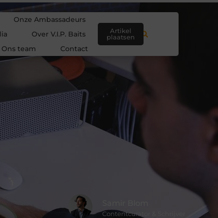
Onze Ambassadeurs
Artikel
ia
Over V.I.P. Baits
plaatsen
Ons team
Contact
Samir Blom
Contentcurator & Schrijver