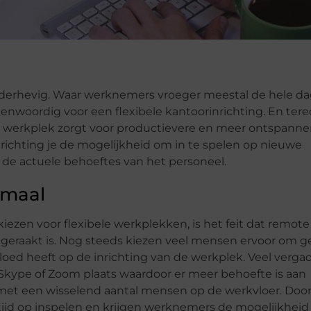
 onderhevig. Waar werknemers vroeger meestal de hele d
enwoordig voor een flexibele kantoorinrichting. En terec
 werkplek zorgt voor productievere en meer ontspann
richting je de mogelijkheid om in te spelen op nieuwe
 de actuele behoeftes van het personeel.
rmaal
zen voor flexibele werkplekken, is het feit dat remote
 geraakt is. Nog steeds kiezen veel mensen ervoor om g
nvloed heeft op de inrichting van de werkplek. Veel verg
 Skype of Zoom plaats waardoor er meer behoefte is aan
met een wisselend aantal mensen op de werkvloer. Door
tijd op inspelen en krijgen werknemers de mogelijkheid