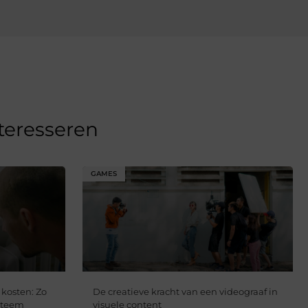
nteresseren
GAMES
 kosten: Zo
De creatieve kracht van een videograaf in
steem
visuele content