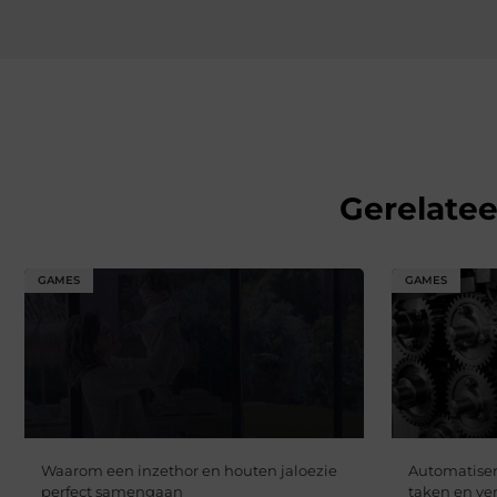
Gerelate
GAMES
GAMES
Waarom een inzethor en houten jaloezie
Automatiser
perfect samengaan
taken en ver