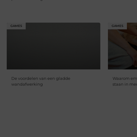
GAMES
GAMES
De voordelen van een gladde
Waarom empa
wandafwerking
staan in me