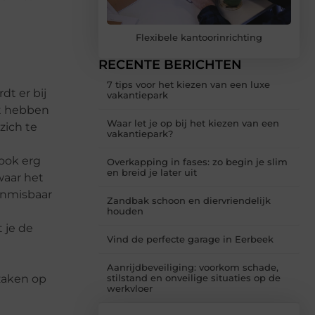
Flexibele kantoorinrichting
RECENTE BERICHTEN
7 tips voor het kiezen van een luxe
dt er bij
vakantiepark
st hebben
Waar let je op bij het kiezen van een
zich te
vakantiepark?
ook erg
Overkapping in fases: zo begin je slim
en breid je later uit
waar het
onmisbaar
Zandbak schoon en diervriendelijk
houden
 je de
Vind de perfecte garage in Eerbeek
Aanrijdbeveiliging: voorkom schade,
 zaken op
stilstand en onveilige situaties op de
werkvloer