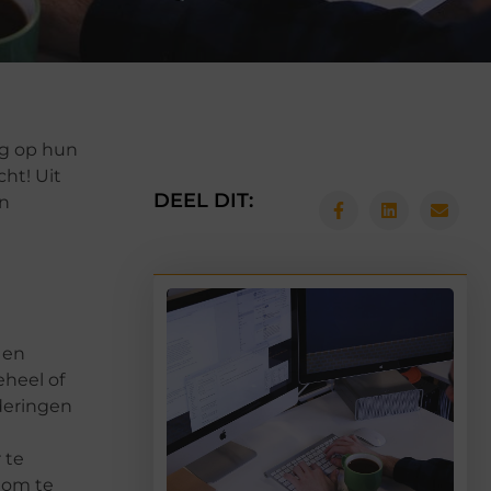
ag op hun
ht! Uit
DEEL DIT:
en
 en
eheel of
aderingen
 te
 om te