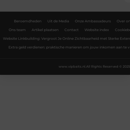
Beroemdheden
Uit de Media
Onze Ambassadeurs
Over o
Ons team
Artikel plaatsen
Contact
Website index
Cookiebe
Website Linkbuilding: Vergroot Je Online Zichtbaarheid met Sterke Exter
Extra geld verdienen: praktische manieren om jouw inkomen aan te v
www.vipbaits.nl.
All Rights Reserved © 2025