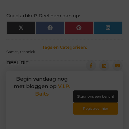
Goed artikel? Deel hem dan op:
X
Facebook
Pinterest
LinkedIn
(Twitter)
Tags en Categorieën:
Games
,
techniek
DEEL DIT:
Begin vandaag nog
met bloggen op
V.I.P.
Baits
Stuur ons een bericht
Registreer hier