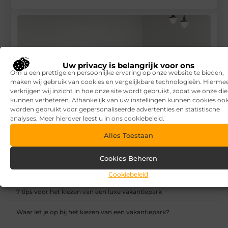
Uw privacy is belangrijk voor ons
Om u een prettige en persoonlijke ervaring op onze website te bieden,
maken wij gebruik van cookies en vergelijkbare technologieën. Hierme
verkrijgen wij inzicht in hoe onze site wordt gebruikt, zodat we onze di
kunnen verbeteren. Afhankelijk van uw instellingen kunnen cookies oo
worden gebruikt voor gepersonaliseerde advertenties en statistische
analyses. Meer hierover leest u in ons cookiebeleid.
Alles Toestaan
Een bedrijfsklaar kantoor? Dit moet je weten over van een
Cookies Beheren
turnkey project
Cookiebeleid
RECENTE BERICHTEN
7 tips voor het kiezen van een luxe vakantiepark
Waar let je op bij het kiezen van een vakantiepark?