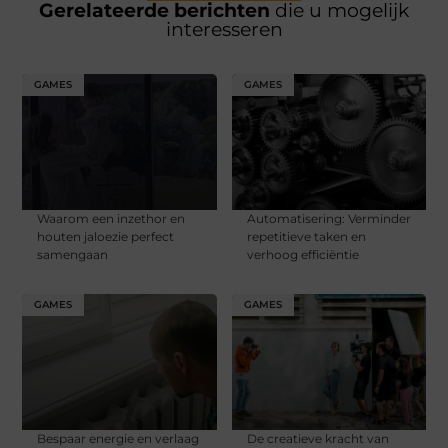
Gerelateerde berichten
die u mogelijk
interesseren
GAMES
GAMES
Waarom een inzethor en
Automatisering: Verminder
houten jaloezie perfect
repetitieve taken en
samengaan
verhoog efficiëntie​
GAMES
GAMES
Bespaar energie en verlaag
De creatieve kracht van