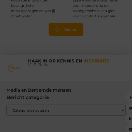
Fairtrade in 2024: de
Essentiële benodigdheden
belangrijkste
voor moeders na de
ontwikkelingen en wat jij
zwangerschap: een gids
moet weten
voor comfort en gemak
Games
HAAK IN OP KENNIS EN
INSPIRATIE.
V.I.P. Baits
Media en Beroemde mensen
Bericht categorie