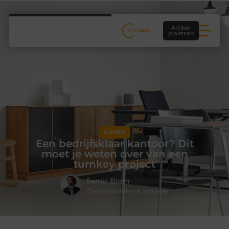
Artikel
plaatsen
GAMES
Een bedrijfsklaar kantoor? Dit
moet je weten over van een
turnkey project
Samir Blom
Contentcurator & Schrijver