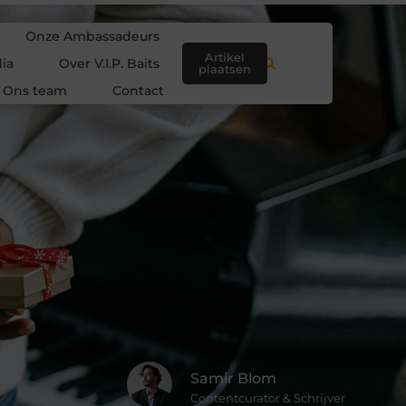
Onze Ambassadeurs
Artikel
ia
Over V.I.P. Baits
plaatsen
Ons team
Contact
Samir Blom
Contentcurator & Schrijver