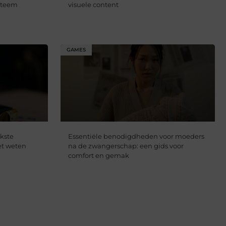
steem
visuele content
GAMES
jkste
Essentiële benodigdheden voor moeders
et weten
na de zwangerschap: een gids voor
comfort en gemak