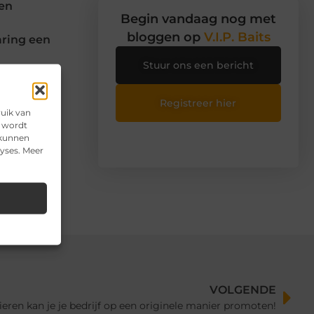
een
Begin vandaag nog met
bloggen op
V.I.P. Baits
aring een
Stuur ons een bericht
Registreer hier
ruik van
n
e wordt
 kunnen
lyses. Meer
VOLGENDE
eren kan je je bedrijf op een originele manier promoten!