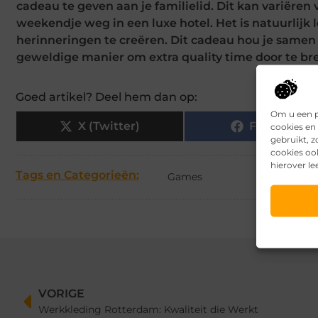
cadeau te geven aan je familielid. Dit kan variëren
weekendje weg in een luxe hotel. Het is natuurlijk
herinneringen te creëren. Dit cadeau hou je samen
geweldige manier om extra quality time door te bre
Goed artikel? Deel hem dan op:
Om u een p
X (Twitter)
Facebook
cookies en 
gebruikt, 
cookies oo
hierover le
Tags en Categorieën:
Games
VORIGE
Werkkleding Rotterdam: Kwaliteit die Werkt