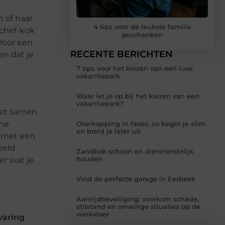
n of haar
4 tips voor de leukste familie
 chef-kok
geschenken
 Door een
RECENTE BERICHTEN
en dat je
7 tips voor het kiezen van een luxe
vakantiepark
Waar let je op bij het kiezen van een
vakantiepark?
ket samen
ine
Overkapping in fases: zo begin je slim
en breid je later uit
n met een
eeld
Zandbak schoon en diervriendelijk
houden
er wat je
Vind de perfecte garage in Eerbeek
Aanrijdbeveiliging: voorkom schade,
stilstand en onveilige situaties op de
werkvloer
varing