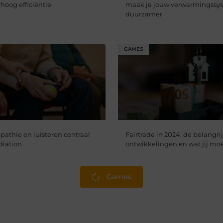
hoog efficiëntie​
maak je jouw verwarmingssy
duurzamer
GAMES
thie en luisteren centraal
Fairtrade in 2024: de belangri
diation
ontwikkelingen en wat jij mo
Games