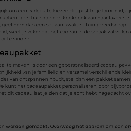
jk om een cadeau te kiezen dat past bij je familielid, zij
s op koken, geef haar dan een kookboek van haar favoriete
en, geef hem dan een set van kwaliteit tuingereedschap.
elid, weet je zeker dat het cadeau in de smaak zal vallen 
ar te vinden.
deaupakket
aal te maken, is door een gepersonaliseerd cadeau pak
nlijkheid van je familielid en verzamel verschillende kle
 moeder van ontspannen houdt, stel dan een pakket same
 Je kunt het cadeaupakket personaliseren, door bijvoorb
et dit cadeau laat je zien dat je echt hebt nagedacht ov
men worden gemaakt. Overweeg het daarom om een er