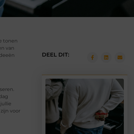
te tonen
en van
DEEL DIT:
 ideeën
seren.
 dag
jullie
zijn voor